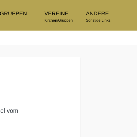
TGRUPPEN
VEREINE
ANDERE
n
Kirchen/Gruppen
Sonstige Links
pel vom