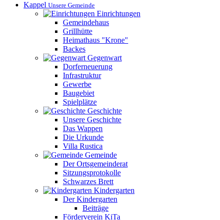
Kappel
Unsere Gemeinde
Einrichtungen
Gemeindehaus
Grillhütte
Heimathaus "Krone"
Backes
Gegenwart
Dorferneuerung
Infrastruktur
Gewerbe
Baugebiet
Spielplätze
Geschichte
Unsere Geschichte
Das Wappen
Die Urkunde
Villa Rustica
Gemeinde
Der Ortsgemeinderat
Sitzungsprotokolle
Schwarzes Brett
Kindergarten
Der Kindergarten
Beiträge
Förderverein KiTa