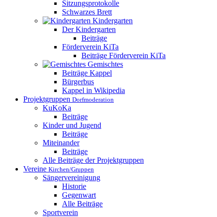
Sitzungsprotokolle
Schwarzes Brett
Kindergarten
Der Kindergarten
Beiträge
Förderverein KiTa
Beiträge Förderverein KiTa
Gemischtes
Beiträge Kappel
Bürgerbus
Kappel in Wikipedia
Projektgruppen
Dorfmoderation
KuKoKa
Beiträge
Kinder und Jugend
Beiträge
Miteinander
Beiträge
Alle Beiträge der Projektgruppen
Vereine
Kirchen/Gruppen
Sängervereinigung
Historie
Gegenwart
Alle Beiträge
Sportverein