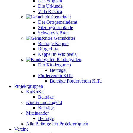
Das Wappen
Die Urkunde
Villa Rustica
Gemeinde
Der Ortsgemeinderat
Sitzungsprotokolle
Schwarzes Brett
Gemischtes
Beiträge Kappel
Bürgerbus
Kappel in Wikipedia
Kindergarten
Der Kindergarten
Beiträge
Förderverein KiTa
Beiträge Förderverein KiTa
Projektgruppen
KuKoKa
Beiträge
Kinder und Jugend
Beiträge
Miteinander
Beiträge
Alle Beiträge der Projektgruppen
Vereine