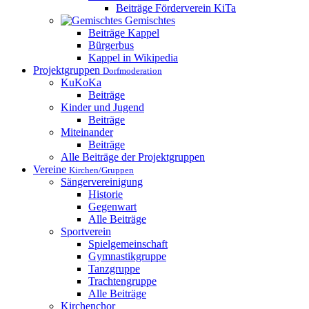
Beiträge Förderverein KiTa
Gemischtes
Beiträge Kappel
Bürgerbus
Kappel in Wikipedia
Projektgruppen
Dorfmoderation
KuKoKa
Beiträge
Kinder und Jugend
Beiträge
Miteinander
Beiträge
Alle Beiträge der Projektgruppen
Vereine
Kirchen/Gruppen
Sängervereinigung
Historie
Gegenwart
Alle Beiträge
Sportverein
Spielgemeinschaft
Gymnastikgruppe
Tanzgruppe
Trachtengruppe
Alle Beiträge
Kirchenchor